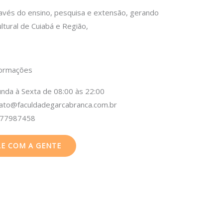
vés do ensino, pesquisa e extensão, gerando
ltural de Cuiabá e Região,
formações
nda à Sexta de 08:00 às 22:00
ato@faculdadegarcabranca.com.br
877987458
LE COM A GENTE