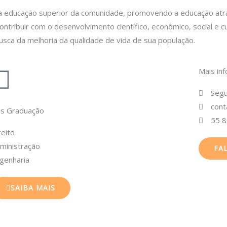
a educação superior da comunidade, promovendo a educação atra
ribuir com o desenvolvimento científico, econômico, social e cu
usca da melhoria da qualidade de vida de sua população.
Mais in
Segu
cont
s Graduação
55 
reito
ministração
FA
genharia
SAIBA MAIS